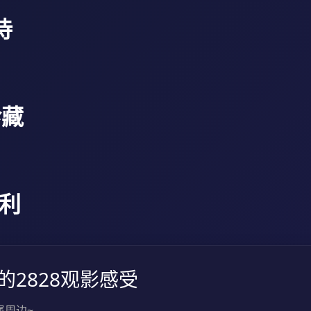
待
珍藏
福利
的2828观影感受
属周边~